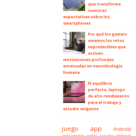
que transforma
nuestras
expectativas sobre los
smartphones
Por qué los gamers
amamos los retos
impredecibles que
activan
motivaciones profundas
enraizadas en neurobiología
humana
El equilibrio
perfecto, laptops
de alto rendimiento
para el trabajo y
estudio exigente
juego
app
Android
aplicaciones
redes sociales
Internet