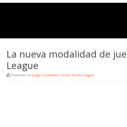
La nueva modalidad de jue
League
Publicado en
juego
,
modalidad
,
nueva
,
Rocket League