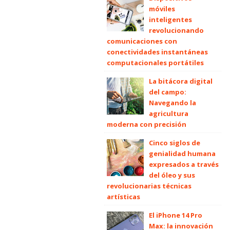
móviles
inteligentes
revolucionando
comunicaciones con
conectividades instantáneas
computacionales portátiles
La bitácora digital
del campo:
Navegando la
agricultura
moderna con precisión
Cinco siglos de
genialidad humana
expresados a través
del óleo y sus
revolucionarias técnicas
artísticas
El iPhone 14 Pro
Max: la innovación