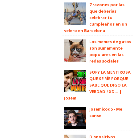
7 razones por las
que deberías
celebrar tu
cumpleaños en un
velero en Barcelona
Los memes de gatos
son sumamente
populares en las
redes sociales
SOFY LA MENTIROSA
QUE SE RÍE PORQUE
SABE QUE DIGO LA
VERDAD!! XD... |
Josemi
Josemicod5 - Me
canse
Dispositivos