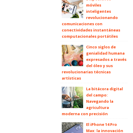
móviles
inteligentes
revolucionando
comunicaciones con
conectividades instantáneas
computacionales portátiles
Cinco siglos de
genialidad humana
expresados a través
del óleo y sus
revolucionarias técnicas
artísticas
La bitácora digital
del campo:
Navegando la
agricultura
moderna con precisión
El iPhone 14 Pro
Max: la innovación