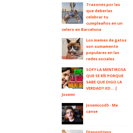
7 razones por las
que deberías
celebrar tu
cumpleaños en un
velero en Barcelona
Los memes de gatos
son sumamente
populares en las
redes sociales
SOFY LA MENTIROSA
QUE SE RÍE PORQUE
SABE QUE DIGO LA
VERDAD!! XD... |
Josemi
Josemicod5 - Me
canse
Dispositivos