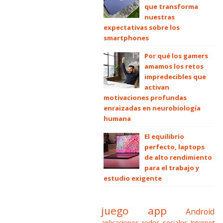
que transforma
nuestras
expectativas sobre los
smartphones
Por qué los gamers
amamos los retos
impredecibles que
activan
motivaciones profundas
enraizadas en neurobiología
humana
El equilibrio
perfecto, laptops
de alto rendimiento
para el trabajo y
estudio exigente
juego
app
Android
aplicaciones
redes sociales
Internet