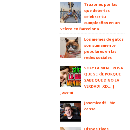
7 razones por las
que deberías
celebrar tu
cumpleaños en un
velero en Barcelona
Los memes de gatos
son sumamente
populares en las
redes sociales
SOFY LA MENTIROSA
QUE SE RÍE PORQUE
SABE QUE DIGO LA
VERDAD!! XD... |
Josemi
Josemicod5 - Me
canse
Dispositivos