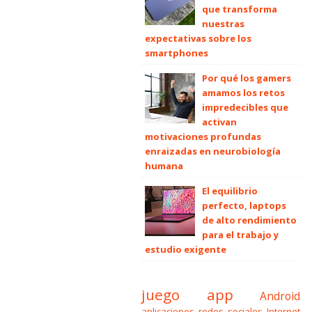
que transforma
nuestras
expectativas sobre los
smartphones
Por qué los gamers
amamos los retos
impredecibles que
activan
motivaciones profundas
enraizadas en neurobiología
humana
El equilibrio
perfecto, laptops
de alto rendimiento
para el trabajo y
estudio exigente
juego
app
Android
aplicaciones
redes sociales
Internet