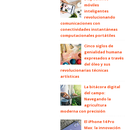
móviles
inteligentes
revolucionando
comunicaciones con
conectividades instantáneas
computacionales portátiles
Cinco siglos de
genialidad humana
expresados a través
del óleo y sus
revolucionarias técnicas
artísticas
La bitácora digital
del campo:
Navegando la
agricultura
moderna con precisión
El iPhone 14 Pro
Max: la innovación